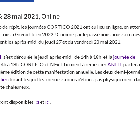
& 28 mai 2021, Online
de répit, les journées CORTICO 2021 ont eu lieu en ligne, en atte
er tous à Grenoble en 2022 ! Comme par le passé nous nous sommes
nt les après-midi du jeudi 27 et du vendredi 28 mai 2021.
1
, s’est déroulée le jeudi après-midi, de 14h à 18h, et la
journée de
 14h à 18h. CORTICO et NExT tiennent à remercier
ANITI
, partena
rième édition de cette manifestation annuelle. Les deux demi-journ
her
durant lesquelles, mêmes si nous n’étions pas physiquement da
te chaleureux.
sont disponibles
ici
et
ici
.