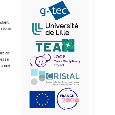
ndant
 réunis
ire de
ées se
ns une