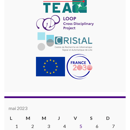
mai 2023
L
M
M
J
V
S
D
1
2
3
4
5
6
7