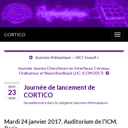
CORTICO
Togg
navig
Journée thématique : « BCI Invasif »
Journée Jeunes Chercheurs en Interfaces Cerveau-
Ordinateur et Neurofeedback (JJC-ICON’2017)
Journée de lancement de
NOV
23
CORTICO
2016
De
webmestre
dans la catégorie
Journées thématiques
Mardi 24 janvier 2017, Auditorium de l’ICM,