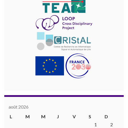
août 2026
L
M
M
J
V
S
D
1
2