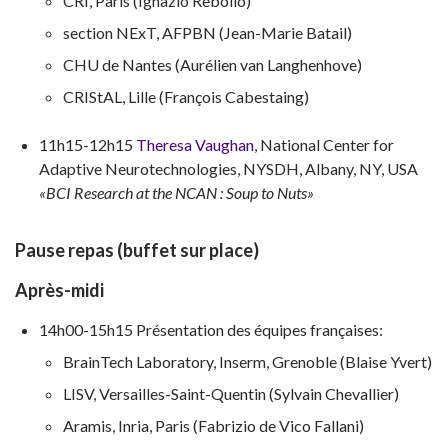
CRI, Paris (Ignazio Rebollo)
section NExT, AFPBN (Jean-Marie Batail)
CHU de Nantes (Aurélien van Langhenhove)
CRIStAL, Lille (François Cabestaing)
11h15-12h15
Theresa Vaughan
, National Center for
Adaptive Neurotechnologies, NYSDH, Albany, NY, USA
«BCI Research at the NCAN : Soup to Nuts»
Pause repas (buffet sur place)
Après-midi
14h00-15h15 Présentation des équipes françaises:
BrainTech Laboratory, Inserm, Grenoble (Blaise Yvert)
LISV, Versailles-Saint-Quentin (Sylvain Chevallier)
Aramis, Inria, Paris (Fabrizio de Vico Fallani)