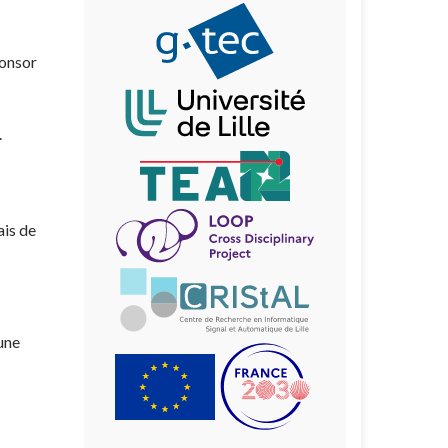
ponsor
.
ais de
une